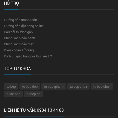
HỖ TRỢ
Hướng dẫn thanh toán
Hướng dẫn đặt hàng online
Câu hỏi thường gặp
Chính sách bảo hành
Chính sách bảo mật
Điều khoản sử dụng
Dịch vụ giao hàng và thu tiền TQ
TOP TỪ KHÓA
tu bep
tu bep dep
tu bep tphcm
tu bep chu i
tu bep chu l
tu ke bep
tu bep go
LIÊN HỆ TƯ VẤN: 0934 13 44 88