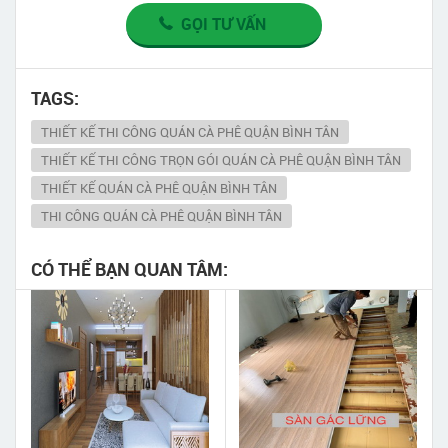
GỌI TƯ VẤN
TAGS:
THIẾT KẾ THI CÔNG QUÁN CÀ PHÊ QUẬN BÌNH TÂN
THIẾT KẾ THI CÔNG TRỌN GÓI QUÁN CÀ PHÊ QUẬN BÌNH TÂN
THIẾT KẾ QUÁN CÀ PHÊ QUẬN BÌNH TÂN
THI CÔNG QUÁN CÀ PHÊ QUẬN BÌNH TÂN
CÓ THỂ BẠN QUAN TÂM: