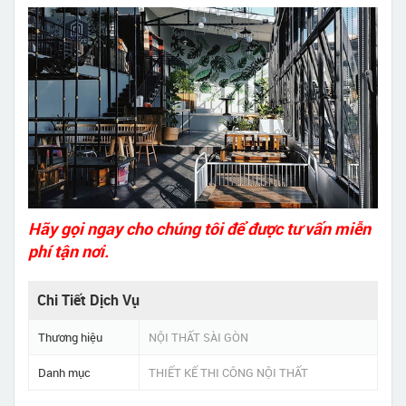
Hãy gọi ngay cho chúng tôi để được tư vấn miễn
phí tận nơi.
Chi Tiết Dịch Vụ
Thương hiệu
NỘI THẤT SÀI GÒN
Danh mục
THIẾT KẾ THI CÔNG NỘI THẤT