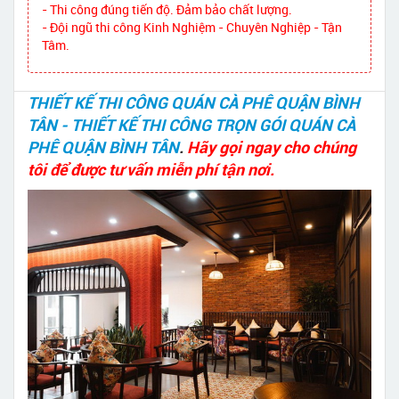
- Thi công đúng tiến độ. Đảm bảo chất lượng.
- Đội ngũ thi công Kinh Nghiệm - Chuyên Nghiệp - Tận
Tâm.
THIẾT KẾ THI CÔNG QUÁN CÀ PHÊ QUẬN BÌNH
TÂN - THIẾT KẾ THI CÔNG TRỌN GÓI QUÁN CÀ
PHÊ QUẬN BÌNH TÂN
.
Hãy gọi ngay cho chúng
tôi để được tư vấn miễn phí tận nơi.