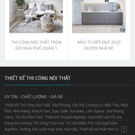
THI CÔNG NỘI THẤT TRỌN
MẪU TỦ BẾP ĐẸP 2020
GÓI NHÀ PHỐ QUẬN 1
HUYỆN NHÀ BÈ
THIẾT KẾ THI CÔNG NỘI THẤT
UY TÍN - CHẤT LƯỢNG - GIÁ RẺ
Thiết Kế Thi Công Nội Thất: Văn Phòng, Căn Hộ, Chung Cư, Biệt Thự, Nhà
Phố, Nhà Hàng, Khách Sạn, Spa, Cafe. Karaoke, Life Space...Đa Phong
Cách, Tối Ưu Diện Tích. Thiết Kế Chuyên Nghiệp. Cam Kết Giá Tốt. Đa
Dạng Xu Hướng. Thi Công Trọn Gói. Tư Vấn Miễn Phí. Đội Ngũ Kinh
Nghiệm. Xưởng sản xuất máy móc hiện đại, Thiết kế nội thất theo ý...
+