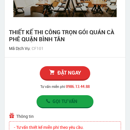
THIẾT KẾ THI CÔNG TRỌN GÓI QUÁN CÀ
PHÊ QUẬN BÌNH TÂN
Mã Dịch Vụ:
CF101
ĐẶT NGAY
0986.13.44.88
Tư vấn miễn phí
GỌI TƯ VẤN
Thông tin
- Tư vấn thiết kế miễn phí theo yêu cầu.