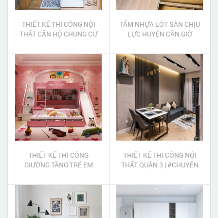
THIẾT KẾ THI CÔNG NỘI
TẤM NHỰA LÓT SÀN CHỊU
THẤT CĂN HỘ CHUNG CƯ
LỰC HUYỆN CẦN GIỜ
QUẬN TÂN PHÚ
THIẾT KẾ THI CÔNG
THIẾT KẾ THI CÔNG NỘI
GIƯỜNG TẦNG TRẺ EM
THẤT QUẬN 3 | #CHUYÊN
QUẬN 8
NGHIỆP #UY TÍN #CHẤT
LƯỢNG