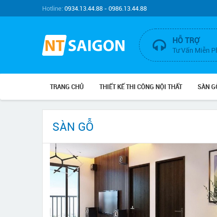
Hotline:
0934.13.44.88 - 0986.13.44.88
HỖ TRỢ
Tư Vấn Miễn P
TRANG CHỦ
THIẾT KẾ THI CÔNG NỘI THẤT
SÀN G
SÀN GỖ