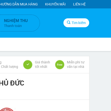
HƯỚNG DẪN MUA HÀNG
KHUYẾN MÃI
LIÊN HỆ
NGHIỆM THU
Tìm kiếm
Thanh toán
g
Giá thành
Miễn phí tư
Free
& Chất lượng
tốt nhất
vấn tại nhà
HỦ ĐỨC