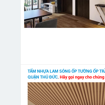
TẤM NHỰA LAM SÓNG ỐP TƯỜNG ỐP TR
QUẬN THỦ ĐỨC
.
Hãy gọi ngay cho chúng t