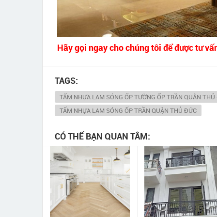
Hãy gọi ngay cho chúng tôi để được tư vấn
TAGS:
TẤM NHỰA LAM SÓNG ỐP TƯỜNG ỐP TRẦN QUẬN THỦ
TẤM NHỰA LAM SÓNG ỐP TRẦN QUẬN THỦ ĐỨC
CÓ THỂ BẠN QUAN TÂM: