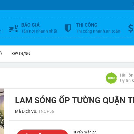
BÁO GIÁ
THI CÔNG
hí
Tận nơi nhanh nhất
Thi công nhanh an toàn
Ỗ
XÂY DỰNG
Hài lòn
100%
Uy tín 
LAM SÓNG ỐP TƯỜNG QUẬN T
Mã Dịch Vụ:
TNOP55
Tư vấn miễn phí