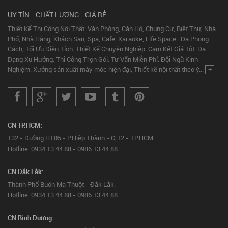
UY TÍN - CHẤT LƯỢNG - GIÁ RẺ
Thiết Kế Thi Công Nội Thất: Văn Phòng, Căn Hộ, Chung Cư, Biệt Thự, Nhà
Phố, Nhà Hàng, Khách Sạn, Spa, Cafe. Karaoke, Life Space...Đa Phong
Cách, Tối Ưu Diện Tích. Thiết Kế Chuyên Nghiệp. Cam Kết Giá Tốt. Đa
Dạng Xu Hướng. Thi Công Trọn Gói. Tư Vấn Miễn Phí. Đội Ngũ Kinh
Nghiệm. Xưởng sản xuất máy móc hiện đại, Thiết kế nội thất theo ý...
+
CN TP.HCM:
132 - Đường HT05 - P.Hiệp Thành - Q.12 - TP.HCM.
Hotline: 0934.13.44.88 - 0986.13.44.88
CN Đắk Lắk:
Thành Phố Buôn Ma Thuột - Đắk Lắk.
Hotline: 0934.13.44.88 - 0986.13.44.88
CN Bình Dương: