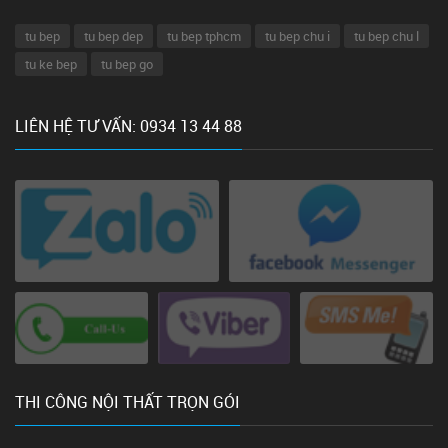
tu bep
tu bep dep
tu bep tphcm
tu bep chu i
tu bep chu l
tu ke bep
tu bep go
LIÊN HỆ TƯ VẤN: 0934 13 44 88
THI CÔNG NỘI THẤT TRỌN GÓI