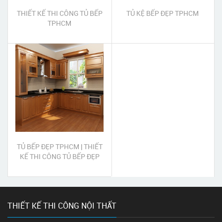
THIẾT KẾ THI CÔNG TỦ BẾP
TỦ KỆ BẾP ĐẸP TPHCM
TPHCM
TỦ BẾP ĐẸP TPHCM | THIẾT
KẾ THI CÔNG TỦ BẾP ĐẸP
GIÁ RẺ
THIẾT KẾ THI CÔNG NỘI THẤT