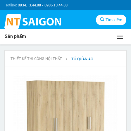
Hotline:
0934.13.44.88 - 0986.13.44.88
Tìm kiếm
Sản phẩm
Toggl
navig
THIẾT KẾ THI CÔNG NỘI THẤT
TỦ QUẦN ÁO