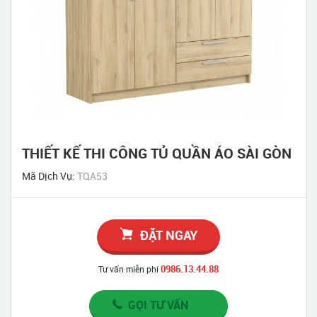
THIẾT KẾ THI CÔNG TỦ QUẦN ÁO SÀI GÒN
Mã Dịch Vụ:
TQA53
ĐẶT NGAY
0986.13.44.88
Tư vấn miễn phí
GỌI TƯ VẤN