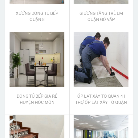
XƯỞNG ĐÓNG TỦ BẾP
GIƯỜNG TẦNG TRẺ EM
QUẬN 8
QUẬN GÒ VẤP
ĐÓNG TỦ BẾP GIÁ RẺ
ỐP LÁT XÂY TÔ QUẬN 4 |
HUYỆN HÓC MÔN
THỢ ỐP LÁT XÂY TÔ QUẬN
4