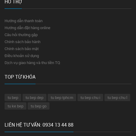
HỖ TRỢ
Hướng dẫn thanh toán
Hướng dẫn đặt hàng online
Câu hỏi thường gặp
Chính sách bảo hành
Chính sách bảo mật
Điều khoản sử dụng
Dịch vụ giao hàng và thu tiền TQ
TOP TỪ KHÓA
tu bep
tu bep dep
tu bep tphcm
tu bep chu i
tu bep chu l
tu ke bep
tu bep go
LIÊN HỆ TƯ VẤN: 0934 13 44 88