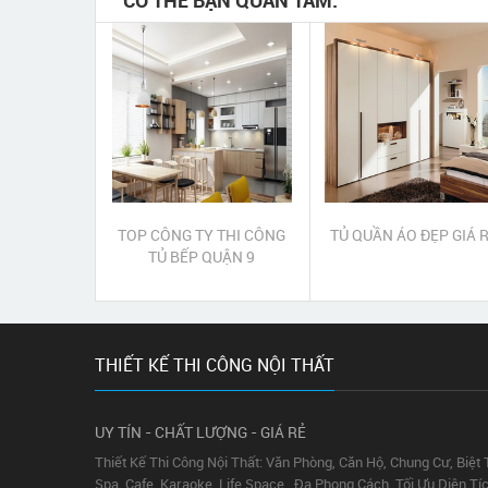
CÓ THỂ BẠN QUAN TÂM:
TOP CÔNG TY THI CÔNG
TỦ QUẦN ÁO ĐẸP GIÁ 
TỦ BẾP QUẬN 9
THIẾT KẾ THI CÔNG NỘI THẤT
UY TÍN - CHẤT LƯỢNG - GIÁ RẺ
Thiết Kế Thi Công Nội Thất: Văn Phòng, Căn Hộ, Chung Cư, Biệt
Spa, Cafe. Karaoke, Life Space...Đa Phong Cách, Tối Ưu Diện T