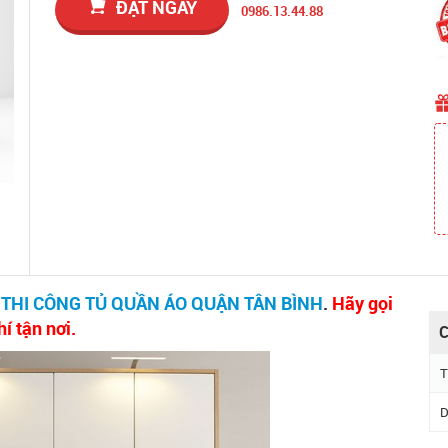
ĐẶT NGAY
0986.13.44.88
 THI CÔNG TỦ QUẦN ÁO QUẬN TÂN BÌNH
.
Hãy gọi
í tận nơi.
C
T
D