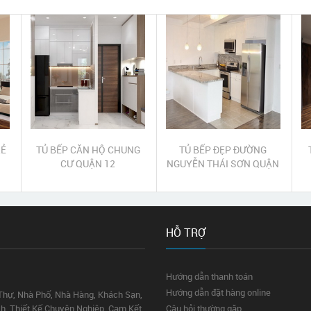
RẺ
TỦ BẾP CĂN HỘ CHUNG
TỦ BẾP ĐẸP ĐƯỜNG
CƯ QUẬN 12
NGUYỄN THÁI SƠN QUẬN
GÒ VẤP
HỖ TRỢ
Hướng dẫn thanh toán
Hướng dẫn đặt hàng online
 Thự, Nhà Phố, Nhà Hàng, Khách Sạn,
ích. Thiết Kế Chuyên Nghiệp. Cam Kết
Câu hỏi thường gặp