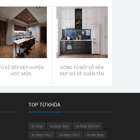
TỦ KỆ BẾP ĐẸP HUYỆN
ĐÓNG TỦ BẾP GỖ BỀN
HÓC MÔN
ĐẸP GIÁ RẺ QUẬN TÂN
BÌNH
TOP TỪ KHÓA
tu bep
tu bep dep
tu bep tphcm
tu bep chu i
tu bep chu l
tu ke bep