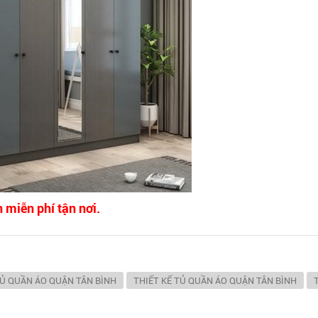
 miễn phí tận nơi.
TỦ QUẦN ÁO QUẬN TÂN BÌNH
THIẾT KẾ TỦ QUẦN ÁO QUẬN TÂN BÌNH