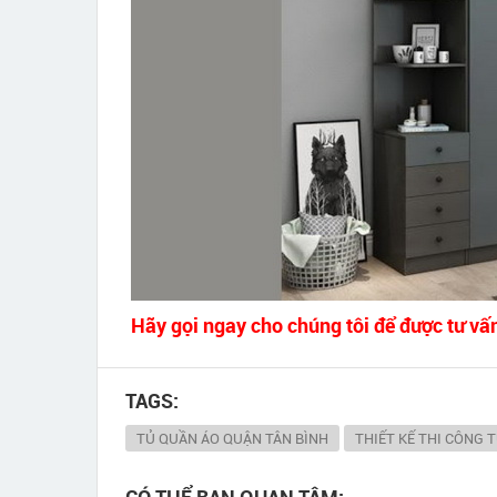
Hãy gọi ngay cho chúng tôi để được tư vấn
TAGS:
TỦ QUẦN ÁO QUẬN TÂN BÌNH
THIẾT KẾ THI CÔNG 