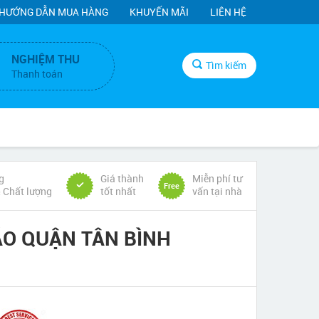
HƯỚNG DẪN MUA HÀNG
KHUYẾN MÃI
LIÊN HỆ
NGHIỆM THU
Tìm kiếm
Thanh toán
g
Giá thành
Miễn phí tư
Free
& Chất lượng
tốt nhất
vấn tại nhà
ÁO QUẬN TÂN BÌNH