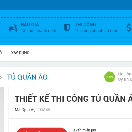
BÁO GIÁ
THI CÔNG
hí
Tận nơi nhanh nhất
Thi công nhanh an toàn
Ỗ
XÂY DỰNG
Hài lòn
TỦ QUẦN ÁO
100%
Uy tín 
THIẾT KẾ THI CÔNG TỦ QUẦN 
Mã Dịch Vụ:
TQA45
Tư vấn miễn phí