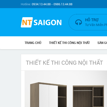
Hotline:
0934.13.44.88 - 0986.13.44.88
HỖ TRỢ
Tư Vấn Miễn P
TRANG CHỦ
THIẾT KẾ THI CÔNG NỘI THẤT
SÀN G
THIẾT KẾ THI CÔNG NỘI THẤT