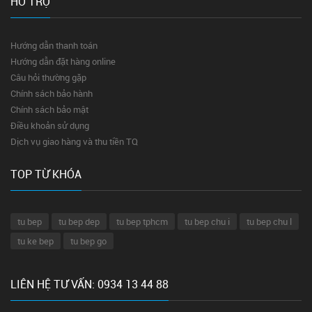
HỖ TRỢ
Hướng dẫn thanh toán
Hướng dẫn đặt hàng online
Câu hỏi thường gặp
Chính sách bảo hành
Chính sách bảo mật
Điều khoản sử dụng
Dịch vụ giao hàng và thu tiền TQ
TOP TỪ KHÓA
tu bep
tu bep dep
tu bep tphcm
tu bep chu i
tu bep chu l
tu ke bep
tu bep go
LIÊN HỆ TƯ VẤN: 0934 13 44 88