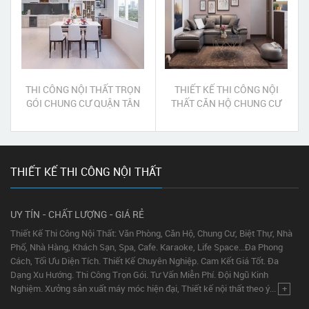
THI CÔNG NỘI THẤT TRỌN
THIẾT KẾ THI CÔNG NỘI
GÓI CHUNG CƯ QUẬN TÂN
THẤT CĂN HỘ CHUNG CƯ
PHÚ
QUẬN 3
THIẾT KẾ THI CÔNG NỘI THẤT
UY TÍN - CHẤT LƯỢNG - GIÁ RẺ
Thiết Kế Thi Công Nội Thất: Văn Phòng, Căn Hộ, Chung Cư, Biệt Thự, Nhà
Phố, Nhà Hàng, Khách Sạn, Spa, Cafe. Karaoke, Life Space...Đa Phong
Cách, Tối Ưu Diện Tích. Thiết Kế Chuyên Nghiệp. Cam Kết Giá Tốt. Đa
Dạng Xu Hướng. Thi Công Trọn Gói. Tư Vấn Miễn Phí. Đội Ngũ Kinh
Nghiệm. Xưởng sản xuất máy móc hiện đại, Thiết kế nội thất theo ý...
+