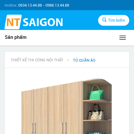
Hotline:
0934.13.44.88 - 0986.13.44.88
Tìm kiếm
Sản phẩm
Toggl
navig
THIẾT KẾ THI CÔNG NỘI THẤT
TỦ QUẦN ÁO