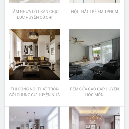
TẤM NHỰA LÓT SÀN CHỊU
NỘI THẤT TRẺ EM TPHCM
LỰC HUYỆN CỦ CHI
THI CÔNG NỘI THẤT TRỌN
RÈM CỬA CAO CẤP HUYỆN
GÓI CHUNG CƯ HUYỆN NHÀ
HÓC MÔN
BÈ