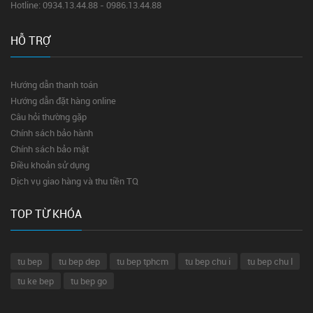
Hotline: 0934.13.44.88 - 0986.13.44.88
HỖ TRỢ
Hướng dẫn thanh toán
Hướng dẫn đặt hàng online
Câu hỏi thường gặp
Chính sách bảo hành
Chính sách bảo mật
Điều khoản sử dụng
Dịch vụ giao hàng và thu tiền TQ
TOP TỪ KHÓA
tu bep
tu bep dep
tu bep tphcm
tu bep chu i
tu bep chu l
tu ke bep
tu bep go