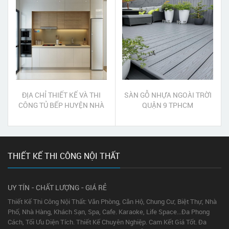
ĐỊA CHỈ THIẾT KẾ VÀ THI
SÀN GỖ NHỰA NGOÀI TRỜI
CÔNG TỦ BẾP HUYỆN NHÀ
QUẬN 9 TPHCM
BÈ
THIẾT KẾ THI CÔNG NỘI THẤT
UY TÍN - CHẤT LƯỢNG - GIÁ RẺ
Thiết Kế Thi Công Nội Thất: Văn Phòng, Căn Hộ, Chung Cư, Biệt Thự, Nhà
Phố, Nhà Hàng, Khách Sạn, Spa, Cafe. Karaoke, Life Space...Đa Phong
Cách, Tối Ưu Diện Tích. Thiết Kế Chuyên Nghiệp. Cam Kết Giá Tốt. Đa