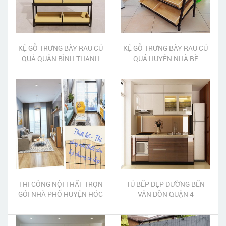
KỆ GỖ TRƯNG BÀY RAU CỦ
KỆ GỖ TRƯNG BÀY RAU CỦ
QUẢ QUẬN BÌNH THẠNH
QUẢ HUYỆN NHÀ BÈ
THI CÔNG NỘI THẤT TRỌN
TỦ BẾP ĐẸP ĐƯỜNG BẾN
GÓI NHÀ PHỐ HUYỆN HÓC
VÂN ĐỒN QUẬN 4
MÔN