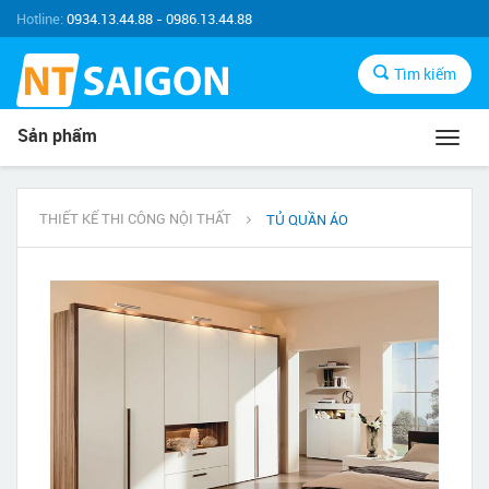
Hotline:
0934.13.44.88 - 0986.13.44.88
Tìm kiếm
Sản phẩm
Toggl
navig
THIẾT KẾ THI CÔNG NỘI THẤT
TỦ QUẦN ÁO