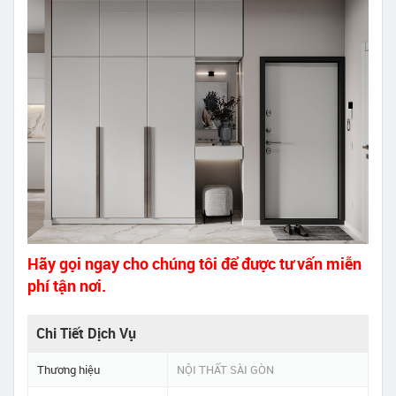
Hãy gọi ngay cho chúng tôi để được tư vấn miễn
phí tận nơi.
Chi Tiết Dịch Vụ
Thương hiệu
NỘI THẤT SÀI GÒN