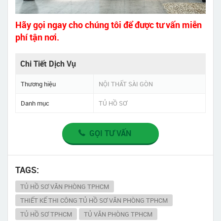
Hãy gọi ngay cho chúng tôi để được tư vấn miễn
phí tận nơi.
Chi Tiết Dịch Vụ
Thương hiệu
NỘI THẤT SÀI GÒN
Danh mục
TỦ HỒ SƠ
GỌI TƯ VẤN
TAGS:
TỦ HỒ SƠ VĂN PHÒNG TPHCM
THIẾT KẾ THI CÔNG TỦ HỒ SƠ VĂN PHÒNG TPHCM
TỦ HỒ SƠ TPHCM
TỦ VĂN PHÒNG TPHCM