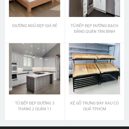
GIƯỜNG NGỦ ĐẸP GIÁ RẺ
TỦ BẾP ĐẸP ĐƯỜNG BẠCH
ĐẰNG QUẬN TÂN BÌNH
TỦ BẾP ĐẸP ĐƯỜNG 3
KỆ GỖ TRƯNG BÀY RAU CỦ
THÁNG 2 QUẬN 11
QUẢ TPHCM