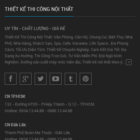
THIẾT KẾ THI CÔNG NỘI THẤT
UY TÍN - CHẤT LƯỢNG - GIÁ RẺ
Thiết Kế Thi Công Nội Thất: Văn Phòng, Căn Hộ, Chung Cư, Biệt Thự, Nhà
Phố, Nhà Hàng, Khách Sạn, Spa, Cafe. Karaoke, Life Space...Đa Phong
Cách, Tối Ưu Diện Tích. Thiết Kế Chuyên Nghiệp. Cam Kết Giá Tốt. Đa
Dạng Xu Hướng. Thi Công Trọn Gói. Tư Vấn Miễn Phí. Đội Ngũ Kinh
Nghiệm. Xưởng sản xuất máy móc hiện đại, Thiết kế nội thất theo ý...
+
CN TP.HCM:
132 - Đường HT05 - P.Hiệp Thành - Q.12 - TP.HCM.
Hotline: 0934.13.44.88 - 0986.13.44.88
CN Đắk Lắk:
Thành Phố Buôn Ma Thuột - Đắk Lắk.
Hotline: 0934.13.44.88 - 0986.13.44.88