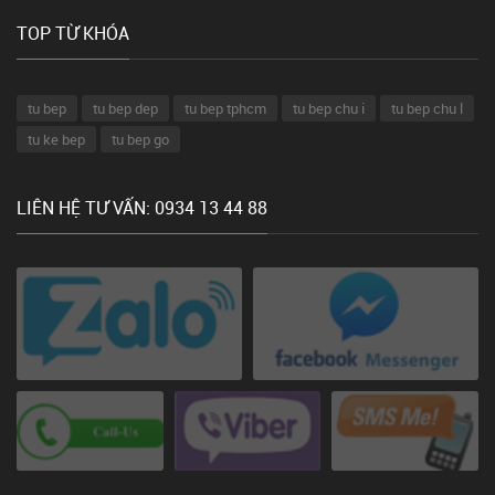
TOP TỪ KHÓA
tu bep
tu bep dep
tu bep tphcm
tu bep chu i
tu bep chu l
tu ke bep
tu bep go
LIÊN HỆ TƯ VẤN: 0934 13 44 88