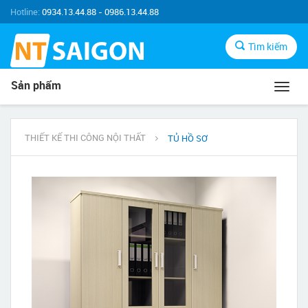
Hotline:
0934.13.44.88 - 0986.13.44.88
Tìm kiếm
Sản phẩm
Toggl
navig
THIẾT KẾ THI CÔNG NỘI THẤT
TỦ HỒ SƠ