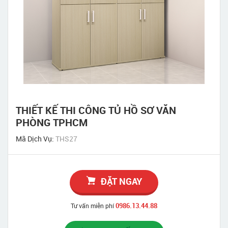
THIẾT KẾ THI CÔNG TỦ HỒ SƠ VĂN
PHÒNG TPHCM
Mã Dịch Vụ:
THS27
ĐẶT NGAY
0986.13.44.88
Tư vấn miễn phí