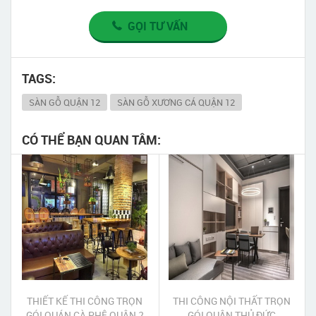
GỌI TƯ VẤN
TAGS:
SÀN GỖ QUẬN 12
SÀN GỖ XƯƠNG CÁ QUẬN 12
CÓ THỂ BẠN QUAN TÂM:
THIẾT KẾ THI CÔNG TRỌN
THI CÔNG NỘI THẤT TRỌN
GÓI QUÁN CÀ PHÊ QUẬN 2
GÓI QUẬN THỦ ĐỨC