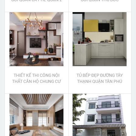
THIẾT KẾ THI CÔNG NỘI
TỦ BẾP ĐẸP ĐƯỜNG TÂY
THẤT CĂN HỘ CHUNG CƯ
THẠNH QUẬN TÂN PHÚ
QUẬN 2