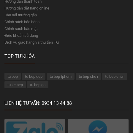
Hướng dẫn thanh toán
Hướng dẫn đặt hàng online
Câu hỏi thường gặp
Chính sách bảo hành
Chính sách bảo mật
Điều khoản sử dụng
Dịch vụ giao hàng và thu tiền TQ
TOP TỪ KHÓA
tu bep
tu bep dep
tu bep tphcm
tu bep chu i
tu bep chu l
tu ke bep
tu bep go
LIÊN HỆ TƯ VẤN: 0934 13 44 88