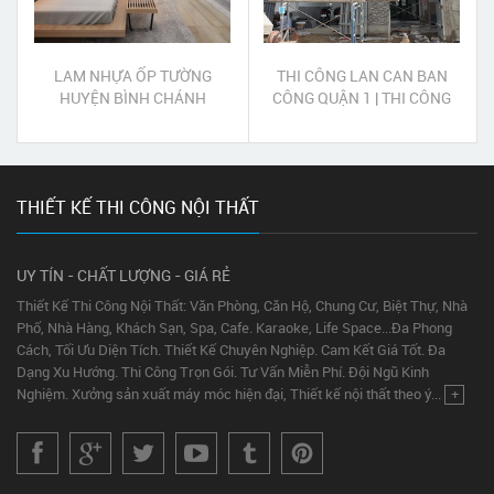
LAM NHỰA ỐP TƯỜNG
THI CÔNG LAN CAN BAN
HUYỆN BÌNH CHÁNH
CÔNG QUẬN 1 | THI CÔNG
BAN CÔNG SẮT MỸ THUẬT
QUẬN 1
THIẾT KẾ THI CÔNG NỘI THẤT
UY TÍN - CHẤT LƯỢNG - GIÁ RẺ
Thiết Kế Thi Công Nội Thất: Văn Phòng, Căn Hộ, Chung Cư, Biệt Thự, Nhà
Phố, Nhà Hàng, Khách Sạn, Spa, Cafe. Karaoke, Life Space...Đa Phong
Cách, Tối Ưu Diện Tích. Thiết Kế Chuyên Nghiệp. Cam Kết Giá Tốt. Đa
Dạng Xu Hướng. Thi Công Trọn Gói. Tư Vấn Miễn Phí. Đội Ngũ Kinh
Nghiệm. Xưởng sản xuất máy móc hiện đại, Thiết kế nội thất theo ý...
+