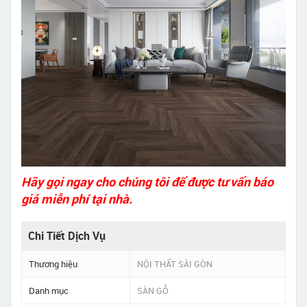
Hãy gọi ngay cho chúng tôi để được tư vấn báo
giá miễn phí tại nhà.
Chi Tiết Dịch Vụ
Thương hiệu
NỘI THẤT SÀI GÒN
Danh mục
SÀN GỖ